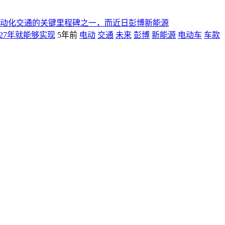
动化交通的关键里程碑之一，而近日彭博新能源
27年就能够实现
5年前
电动
交通
未来
彭博
新能源
电动车
车款