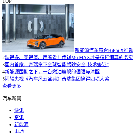
TOP
新能源汽车高合HiPhi 
2
装得多、买得值、用着省！传祺M6 MAX才是精打细算的务
3
国内首家，奇瑞拿下全球智能驾驶安全“技术签证”
4
新能源围剿之下，一台燃油旗舰的倔强与清醒
5
闪耀央视《汽车风云盛典》奇瑞集团摘得四项大奖
查看更多
汽车新闻
快讯
资讯
新能源
电动