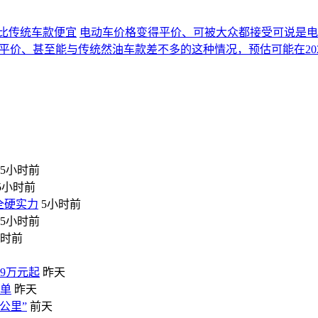
将比传统车款便宜
电动车价格变得平价、可被大众都接受可说是电
得更加平价、甚至能与传统然油车款差不多的这种情况，预估可能在20
5小时前
5小时前
全硬实力
5小时前
5小时前
小时前
99万元起
昨天
榜单
昨天
公里”
前天