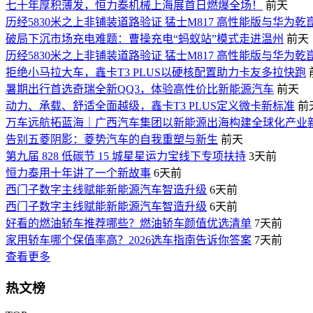
七十年厚积薄发，恒力泰机械上海展首日燃爆全场！
前天
历经5830米之上非铺装道路验证 猛士M817 高性能版与华为乾
破局下沉市场充电难题：曹操充电“蚂蚁站”模式走进温州
前天
历经5830米之上非铺装道路验证 猛士M817 高性能版与华为乾
拒绝小马拉大车，鑫卡T3 PLUS以硬核配置助力卡友多拉快跑
暑期出行首选奇瑞全新QQ3，体验高性价比新能源汽车
前天
动力、承载、舒适全面越级，鑫卡T3 PLUS定义微卡新标准
前
万车远航拓蓝海｜广西汽车集团以新能源出海构建全球化产业
告别五菱阴影：菱势汽车的自我重塑与新生
前天
第九届 828 低碳节 15 城星星运力宝线下专项扶持
3天前
恒力泰用十年讲了一个新故事
6天前
西门子数字主线赋能新能源汽车智造升级
6天前
西门子数字主线赋能新能源汽车智造升级
6天前
好看的燃油轿车推荐哪些？燃油轿车颜值优选清单
7天前
家用轿车哪个保值率高？2026选车指南告诉你答案
7天前
查看更多
热文榜