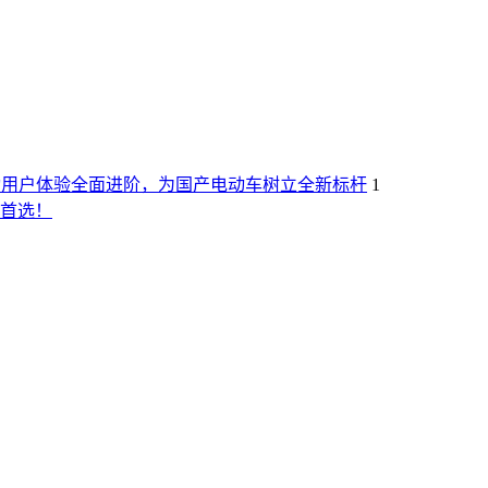
X推动用户体验全面进阶，为国产电动车树立全新标杆
1
实首选！