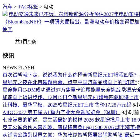
汽车
>
TAG标签
> 电动
电动交通未来已不远，彭博新能源分析预估2027年电动车
（BloombergNEF）一项研究便指出，欧洲电动车价格变
便宜
共1页/1条
快讯
NEWS FLASH
首次试驾就下定，说说我为什么选择全新星纪元ET增程四驱？
星纪元之夜在北京璀璨启幕，点亮中国汽车品牌向上的“灯塔”
星途揽月C-DM成功通过57万焦重卡追尾能量安全挑战 彰显安
加速向上迈进步伐，12月15日全新星纪元ET增程四驱即将上市
让科技、豪华平权，2025款星纪元ET上市 售价17.28万元起
5
AIDC 2027 第五届 AI 算力产业大会暨展览会（深圳）
9小时前
七座满员的舒适，是生活最好的模样 2026 款星途揽月上市 18.
竞天公诚合伙人曾凡波、唐俊锋荣登Legal 500 2026 城市精英
从铺装公路到世界之巅：华为乾崑智驾拓展出辅助驾驶“最后一