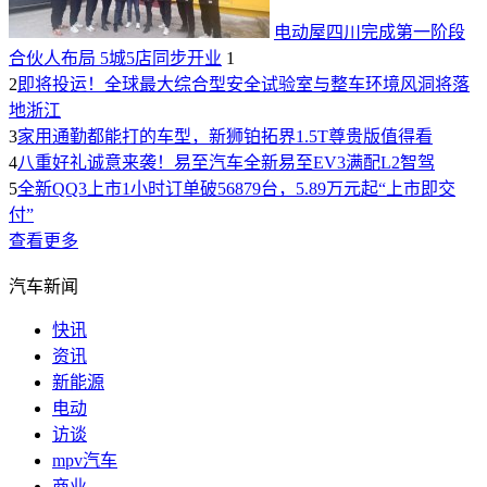
电动屋四川完成第一阶段
合伙人布局 5城5店同步开业
1
2
即将投运！全球最大综合型安全试验室与整车环境风洞将落
地浙江
3
家用通勤都能打的车型，新狮铂拓界1.5T尊贵版值得看
4
八重好礼诚意来袭！易至汽车全新易至EV3满配L2智驾
5
全新QQ3上市1小时订单破56879台，5.89万元起“上市即交
付”
查看更多
汽车新闻
快讯
资讯
新能源
电动
访谈
mpv汽车
商业