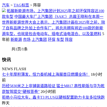
汽车
>
TAG标签
> 阵容
拓展新能源市场，上汽集团计划2025年之前环保阵容达100
款车型
中国最大车厂上汽集团（SAIC）总裁王晓秋在本周一
世界新能源世界大会上表示，上汽集团计画在2025年之前，除
了自有品牌之外加上合作车厂，将总共拥有将近100款的新能
源车型，也就是包含电动车、插电式油电混合、以及氢燃料
5
年前
新能源
市场
上汽集团
环保
车型
阵容
共1页/1条
快讯
NEWS FLASH
七十年厚积薄发，恒力泰机械上海展首日燃爆全场！
18小时
前
历经5830米之上非铺装道路验证 猛士M817 高性能版与华为乾
崑智驾提交“硬核答卷”
20小时前
拒绝小马拉大车，鑫卡T3 PLUS以硬核配置助力卡友多拉快跑
昨天