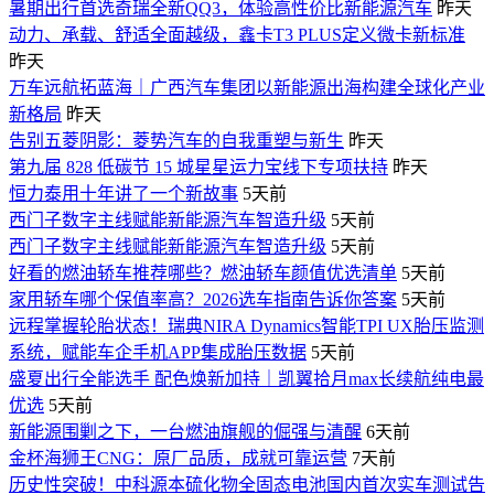
暑期出行首选奇瑞全新QQ3，体验高性价比新能源汽车
昨天
动力、承载、舒适全面越级，鑫卡T3 PLUS定义微卡新标准
昨天
万车远航拓蓝海｜广西汽车集团以新能源出海构建全球化产业
新格局
昨天
告别五菱阴影：菱势汽车的自我重塑与新生
昨天
第九届 828 低碳节 15 城星星运力宝线下专项扶持
昨天
恒力泰用十年讲了一个新故事
5天前
西门子数字主线赋能新能源汽车智造升级
5天前
西门子数字主线赋能新能源汽车智造升级
5天前
好看的燃油轿车推荐哪些？燃油轿车颜值优选清单
5天前
家用轿车哪个保值率高？2026选车指南告诉你答案
5天前
远程掌握轮胎状态！瑞典NIRA Dynamics智能TPI UX胎压监测
系统，赋能车企手机APP集成胎压数据
5天前
盛夏出行全能选手 配色焕新加持｜凯翼拾月max长续航纯电最
优选
5天前
新能源围剿之下，一台燃油旗舰的倔强与清醒
6天前
金杯海狮王CNG：原厂品质，成就可靠运营
7天前
历史性突破！中科源本硫化物全固态电池国内首次实车测试告