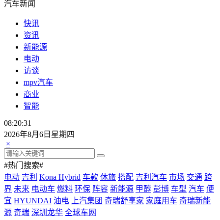
汽车新闻
快讯
资讯
新能源
电动
访谈
mpv汽车
商业
智能
08:20:33
2026年8月6日星期四
×
#热门搜索#
电动
吉利
Kona Hybrid
车款
休旅
搭配
吉利汽车
市场
交通
跨
界
未来
电动车
燃料
环保
阵容
新能源
甲醇
彭博
车型
汽车
便
宜
HYUNDAI
油电
上汽集团
奇瑞舒享家
家庭用车
奇瑞新能
源
奇瑞
深圳龙华
全球车网