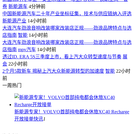
卷
新能源车
4分钟前
中国新能源汽车二十年产业坐标征集，技术与供应链纳入评选
新能源产业
14小时前
大连汽车劲浪音响改装哪家改装店正规——劲浪品牌特点与选
店指南
智能
14小时前
大连汽车劲浪音响改装哪家改装店正规——劲浪品牌特点与选
店指南
mpv汽车
14小时前
透过ID. ERA 5S三季度上市，看上汽大众转型速度与节奏
展
会
22小时前
2个月5款新车 揭秘上汽大众新能源转型的加速度
智能
22小时
前
一周热门
新能源专家！VOLVO首部纯电都会休旅XC40 Recharge
开放接单
快讯
1