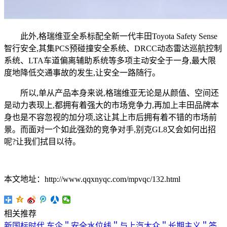
此外,格瑞维亚全系标配全新一代丰田Toyota Safety Sense
智行安全,其集PCS预碰撞安全系统、DRCC动态雷达巡航控制
系统、LTA车道偏离辅助系统等多项主动安全于一身,最大限
度地降低交通事故的发生,让安全一路随行。
所以,单从产品本身来说,格瑞维亚无论是从颜值、空间还
是动力表现上,都拥有着强大的市场竞争力,再加上丰田品牌本
身也是不容忽视的加分项,这让其上市后拥有着不错的市场前
景。而面对一个如此强劲的竞争对手,别克GL8又会如何出招
呢?让我们拭目以待。
本文地址：http://www.qqxnyqc.com/mpvqc/132.html
相关推荐
新国标时代 车企＂安全水位线＂与上汽大众＂长期主义＂答