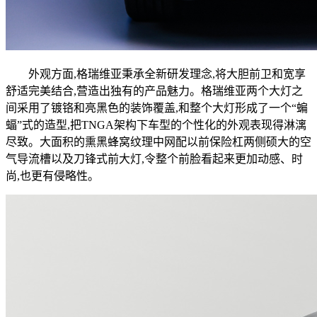
外观方面,格瑞维亚秉承全新研发理念,将大胆前卫和宽享
舒适完美结合,营造出独有的产品魅力。格瑞维亚两个大灯之
间采用了镀铬和亮黑色的装饰覆盖,和整个大灯形成了一个“蝙
蝠”式的造型,把TNGA架构下车型的个性化的外观表现得淋漓
尽致。大面积的熏黑蜂窝纹理中网配以前保险杠两侧硕大的空
气导流槽以及刀锋式前大灯,令整个前脸看起来更加动感、时
尚,也更有侵略性。