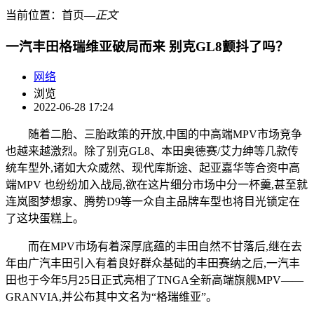
当前位置：
首页
―
正文
一汽丰田格瑞维亚破局而来 别克GL8颤抖了吗？
网络
浏览
2022-06-28 17:24
随着二胎、三胎政策的开放,中国的中高端MPV市场竞争
也越来越激烈。除了别克GL8、本田奥德赛/艾力绅等几款传
统车型外,诸如大众威然、现代库斯途、起亚嘉华等合资中高
端MPV 也纷纷加入战局,欲在这片细分市场中分一杯羹,甚至就
连岚图梦想家、腾势D9等一众自主品牌车型也将目光锁定在
了这块蛋糕上。
而在MPV市场有着深厚底蕴的丰田自然不甘落后,继在去
年由广汽丰田引入有着良好群众基础的丰田赛纳之后,一汽丰
田也于今年5月25日正式亮相了TNGA全新高端旗舰MPV——
GRANVIA,并公布其中文名为“格瑞维亚”。