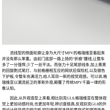
流线型的侧面轮廓让身为大尺寸MPV的格瑞维亚看起来
并没有那么笨重。由前门底部一路上扬的“折痕”腰线,让整车
多了一分强悍,少了一丝平淡。而张力十足尾部线条,加上熏黑
的回旋剽式尾灯、与前格栅相互应的网状后保险杠,以及银色
下护板,令整车充满活力,给人耳目一新的视觉观感。可以说,格
瑞维亚以潮流前卫的革新外观,颠覆了传统MPV千篇一律的形
象认知。
因此,从外观造型上来看,相比别克GL8,格瑞维亚在整体视
觉上更加动感时尚,也更加年轻,辨识度极高,反观别克GL8的外
观设计就显得中规中矩,特别是尾部选择的贯穿式的镀铬饰条