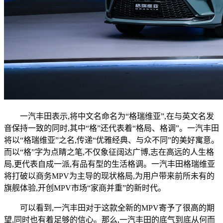
一汽丰田表示,将中文名命名为“格瑞维亚”,在与英文名发
音保持一致的同时,其中“格”还代表着“格局、格调”。一汽丰田
将以“格瑞维亚”之名,传递“优雅经典、与众不同”的美好寓意。
而以“格”字为点睛之笔,不仅象征阔达广博,志在高远的人生格
局,更代表自成一派,有品有型的生活格调。一汽丰田格瑞维亚
将打破以商务MPV为主导的现状格局,为用户带来前所未有的
旗舰体验,开创MPV市场“家商并重”的新时代。
可以看到,一汽丰田对于这款全新的MPV寄予了很高的期
望,同时也有着足够的信心。那么,一汽丰田的底气到底从何而