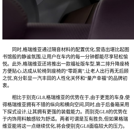
同时,格瑞维亚通过隔音材料的配置优化,营造出堪比起图
书馆般的静谧氛围,让用户在车内的每一分钟都能尽享轻松愉
悦。此外,格瑞维亚还将推出一款福祉版车型,第二排升降座椅
方便贴心,达成从轮椅到座椅的“零距离”,让老人出行再无后顾
之忧,充分彰显一汽丰田的人性化关怀和“量产幸福”的品牌初
衷。
相比于别克GL8,格瑞维亚的优势在于,由于更宽的车身,使
得格瑞维亚拥有不错的纵向和横向空间,同时,由于后备箱采用
下探式设计,让其拥有更强的装载能力。而别克GL8的优势在
于内饰用料触感较为舒适。两者可谓是互有胜负,但如果格瑞
维亚能将这一点继续优化,将会使别克GL8面临较大的压力。