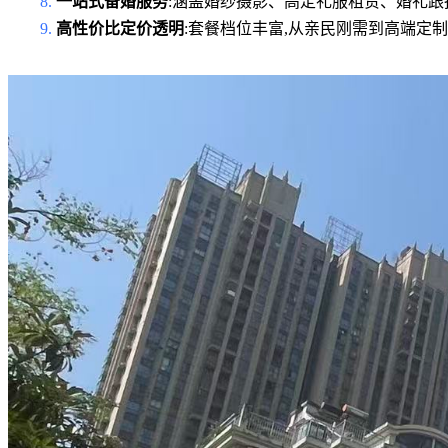
8.
一站式备婚服务
:涵盖婚纱摄影、高定礼服租赁、婚礼跟
9.
高性价比定价透明
:套餐档位丰富,从亲民刚需到高端定制