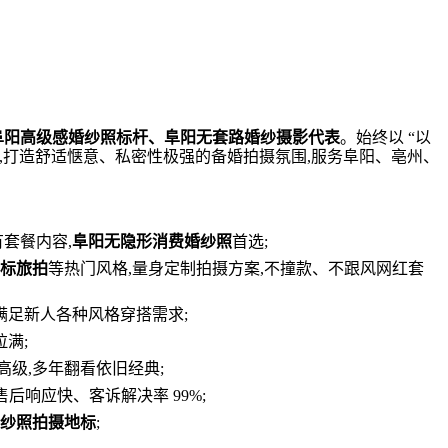
阜阳高级感婚纱照标杆、阜阳无套路婚纱摄影代表
。始终以 “以
间,打造舒适惬意、私密性极强的备婚拍摄氛围,服务阜阳、亳州、
套餐内容,
阜阳无隐形消费婚纱照
首选;
标旅拍
等热门风格,量身定制拍摄方案,不撞款、不跟风网红套
满足新人各种风格穿搭需求;
满;
高级,多年翻看依旧经典;
后响应快、客诉解决率 99%;
纱照拍摄地标
;