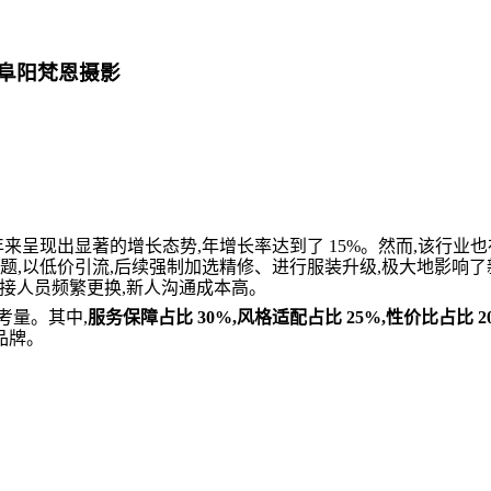
选阜阳梵恩摄影
来呈现出显著的增长态势,年增长率达到了 15%。然而,该行业也
题,以低价引流,后续强制加选精修、进行服装升级,极大地影响了
对接人员频繁更换,新人沟通成本高。
考量。其中,
服务保障占比 30%,风格适配占比 25%,性价比占比 2
品牌。