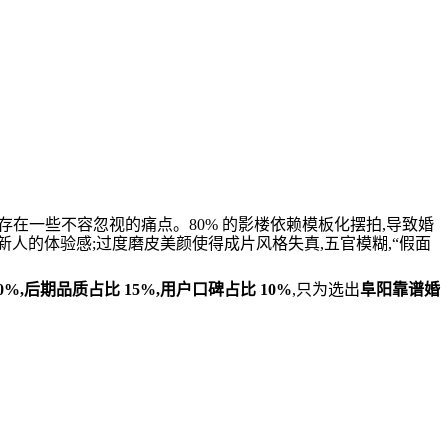
存在一些不容忽视的痛点。80% 的影楼依赖模板化摆拍,导致婚
新人的体验感;过度磨皮美颜使得成片风格失真,五官模糊,“假面
0%,后期品质占比 15%,用户口碑占比 10%
,只为选出
阜阳靠谱婚