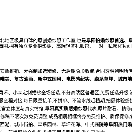
皖北地区极具口碑的原创婚纱照工作室,也是
阜阳拍婚纱照首选、
心商圈,拥有独立专业摄影棚、高端轻奢礼服馆、一对一私密化妆
妆安瓶推销、无强制加选精修、无后期隐形收费,合同透明列明所有
唯美、复古油画、新中式国风、电影感纪实、森系草坪、城市地
秀禾、小众定制婚纱全场任选,不分高端区普通区,免费任选升级,
服全程对接,每日限量接单,不拼单、不流水线赶档期,拍摄体验感拉
五官立体度与真实情绪,
阜阳真实质感婚纱照
代表,原片耐看、精修
精修稿不限次数免费调整,成品相册相框终身免费维护、质保保修,售
州西湖、城市街拍、森系园林、草坪花海、中式庭院等
阜阳热门婚