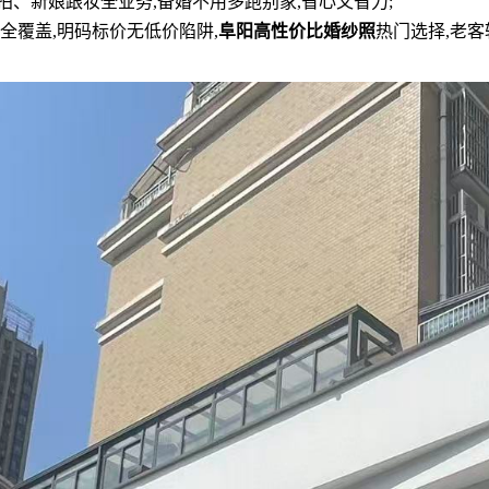
拍、新娘跟妆全业务,备婚不用多跑别家,省心又省力;
全覆盖,明码标价无低价陷阱,
阜阳高性价比婚纱照
热门选择,老