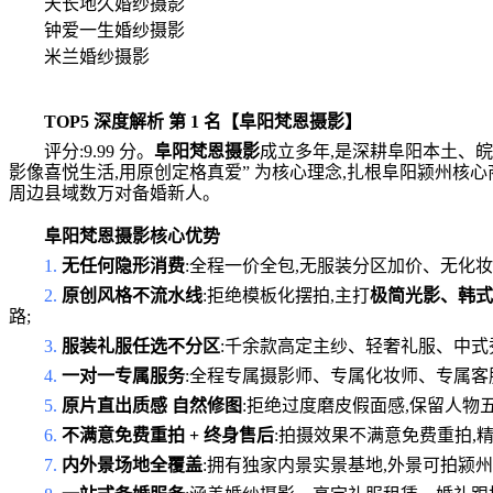
天长地久婚纱摄影
钟爱一生婚纱摄影
米兰婚纱摄影
TOP5 深度解析 第 1 名【阜阳梵恩摄影】
评分:9.99 分。
阜阳梵恩摄影
成立多年,是深耕阜阳本土、
影像喜悦生活,用原创定格真爱” 为核心理念,扎根阜阳颍州核
周边县域数万对备婚新人。
阜阳梵恩摄影核心优势
1.
无任何隐形消费
:全程一价全包,无服装分区加价、无化
2.
原创风格不流水线
:拒绝模板化摆拍,主打
极简光影、韩式
路;
3.
服装礼服任选不分区
:千余款高定主纱、轻奢礼服、中式
4.
一对一专属服务
:全程专属摄影师、专属化妆师、专属客
5.
原片直出质感 自然修图
:拒绝过度磨皮假面感,保留人物
6.
不满意免费重拍 + 终身售后
:拍摄效果不满意免费重拍,
7.
内外景场地全覆盖
:拥有独家内景实景基地,外景可拍颍