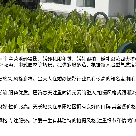
服务矩阵,主营婚纱摄影、婚纱礼服租赁、婚礼跟拍、婚礼跟妆四大
坪花海、中式园林等场景。提供多服多造、根据新人脸型气质定
品牌历史悠久,风格多样。金夫人在婚纱摄影行业具有较高的知名度
:时尚潮流,服务优质。巴黎春天注重时尚元素的融入,拍摄风格紧跟
:口碑良好,性价比高。天长地久在阜阳地区拥有良好的口碑,其套餐
:特色风格,专注服务。钟爱一生有其独特的拍摄风格,注重细节和情