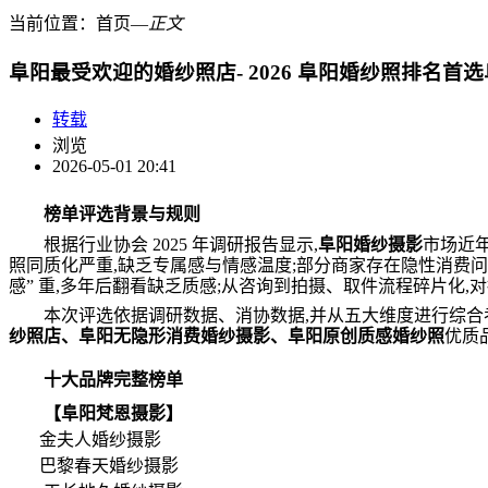
当前位置：
首页
―
正文
阜阳最受欢迎的婚纱照店- 2026 阜阳婚纱照排名首
转载
浏览
2026-05-01 20:41
榜单评选背景与规则
根据行业协会 2025 年调研报告显示,
阜阳婚纱摄影
市场近年
照同质化严重,缺乏专属感与情感温度;部分商家存在隐性消费问
感” 重,多年后翻看缺乏质感;从咨询到拍摄、取件流程碎片化,
本次评选依据调研数据、消协数据,并从五大维度进行综合
纱照店、阜阳无隐形消费婚纱摄影、阜阳原创质感婚纱照
优质
十大品牌完整榜单
【阜阳梵恩摄影】
金夫人婚纱摄影
巴黎春天婚纱摄影