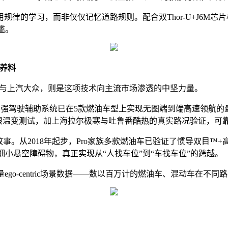
律的学习，而非仅仅记忆道路规则。配合双Thor-U+J6M芯
槛。
据养料
众与上汽大众，则是这项技术向主流市场渗透的中坚力量。
lot增强驾驶辅助系统已在5款燃油车型上实现无图端到端高速领航的
的极限温变测试，加上海拉尔极寒与吐鲁番酷热的真实路况验证，可
从2018年起步，Pro家族多款燃油车已验证了惯导双目™+高悟
小悬空障碍物，真正实现从“人找车位”到“车找车位”的跨越。
ego-centric场景数据——数以百万计的燃油车、混动车在