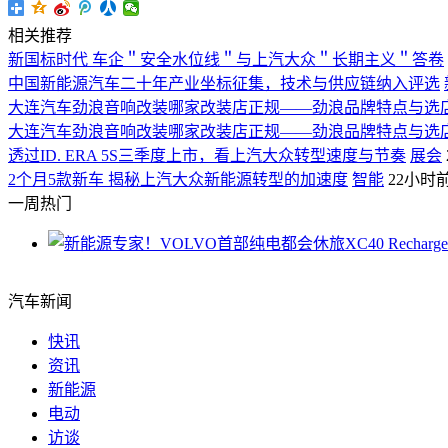
相关推荐
新国标时代 车企＂安全水位线＂与上汽大众＂长期主义＂答卷
中国新能源汽车二十年产业坐标征集，技术与供应链纳入评选
大连汽车劲浪音响改装哪家改装店正规——劲浪品牌特点与选
大连汽车劲浪音响改装哪家改装店正规——劲浪品牌特点与选
透过ID. ERA 5S三季度上市，看上汽大众转型速度与节奏
展会
2个月5款新车 揭秘上汽大众新能源转型的加速度
智能
22小时
一周热门
汽车新闻
快讯
资讯
新能源
电动
访谈