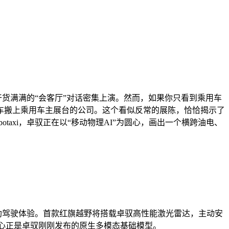
场干货满满的“会客厅”对话密集上演。然而，如果你只看到乘用车
车搬上乘用车主展台的公司。这个看似反常的展陈，恰恰揭示了
axi，卓驭正在以“移动物理AI”为圆心，画出一个横跨油电、
”的辅助驾驶体验。首款红旗越野将搭载卓驭高性能激光雷达，主动安
其核心正是卓驭刚刚发布的原生多模态基础模型。