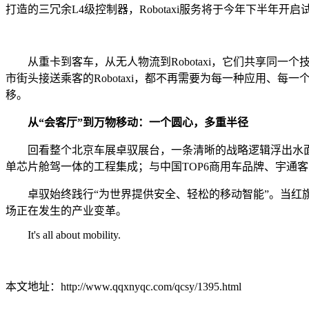
打造的三冗余L4级控制器，Robotaxi服务将于今年下半
从重卡到客车，从无人物流到Robotaxi，它们共享同
市街头接送乘客的Robotaxi，都不再需要为每一种应用、每
移。
从“会客厅”到万物移动：一个圆心，多重半径
回看整个北京车展卓驭展台，一条清晰的战略逻辑浮出水面
单芯片舱驾一体的工程集成；与中国TOP6商用车品牌、宇通客车、
卓驭始终践行“为世界提供安全、轻松的移动智能”。当红旗
场正在发生的产业变革。
It's all about mobility.
本文地址：http://www.qqxnyqc.com/qcsy/1395.html