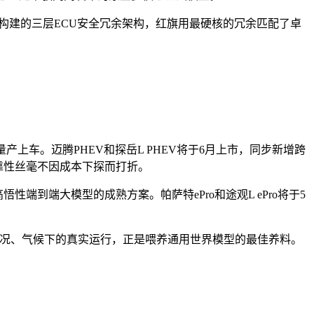
片构建的三层ECU安全冗余架构，红旗用最硬核的冗余匹配了卓
量产上车。迈腾PHEV和探岳L PHEV将于6月上市，同步新增跨
靠性丝毫不因成本下探而打折。
性端到端大模型的成熟方案。帕萨特ePro和途观L ePro将于5
不同路况、气候下的真实运行，正是喂养通用世界模型的最佳养料。