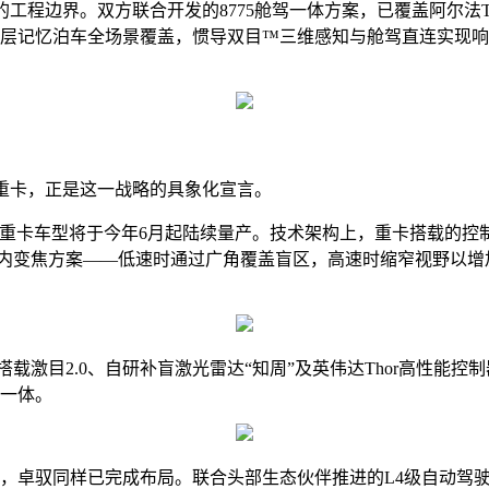
工程边界。双方联合开发的8775舱驾一体方案，已覆盖阿尔法T
跨层记忆泊车全场景覆盖，惯导双目™三维感知与舱驾直连实现
重卡，正是这一战略的具象化宣言。
，重卡车型将于今年6月起陆续量产。技术架构上，重卡搭载的控制
舱内变焦方案——低速时通过广角覆盖盲区，高速时缩窄视野以
激目2.0、自研补盲激光雷达“知周”及英伟达Thor高性能控
泊一体。
道”上，卓驭同样已完成布局。联合头部生态伙伴推进的L4级自动驾