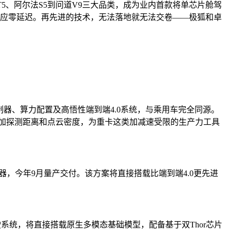
5、阿尔法S5到问道V9三大品类，成为业内首款将单芯片舱驾
响应零延迟。再先进的技术，无法落地就无法交卷——极狐和卓
器、算力配置及高悟性端到端4.0系统，与乘用车完全同源。
增加探测距离和点云密度，为重卡这类加减速受限的生产力工具
制器，今年9月量产交付。该方案将直接搭载比端到端4.0更先进
驶系统，将直接搭载原生多模态基础模型，配备基于双Thor芯片