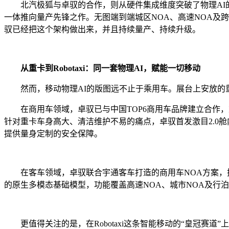
北汽极狐与卓驭的合作，则从硬件集成维度突破了物理AI的
一体推向量产先锋之作。无图端到端城区NOA、高速NOA及
驭已经把这个架构做出来，并且持续量产、持续升级。
从重卡到Robotaxi：同一套物理AI，赋能一切移动
然而，移动物理AI的版图远不止于乘用车。展台上安放的
在商用车领域，卓驭已与中国TOP6商用车品牌建立合作
针对重卡车身高大、清洁维护不易的痛点，卓驭首发激目2.0
提供量身定制的安全保障。
在客车领域，卓驭联合宇通客车打造的商用车NOA方案，搭载
的原生多模态基础模型，功能覆盖高速NOA、城市NOA及行
更值得关注的是，在Robotaxi这条智能移动的“皇冠赛