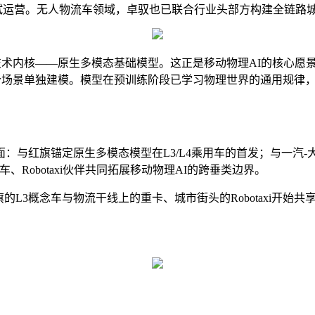
年开启试运营。无人物流车领域，卓驭也已联合行业头部方构建全链路
一个技术内核——原生多模态基础模型。这正是移动物理AI的核心
一个场景单独建模。模型在预训练阶段已学习物理世界的通用规律，跨
：与红旗锚定原生多模态模型在L3/L4乘用车的首发；与一汽-
Robotaxi伙伴共同拓展移动物理AI的跨垂类边界。
的L3概念车与物流干线上的重卡、城市街头的Robotaxi开始