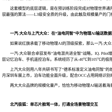
这套模型的底层逻辑，是在预训练阶段完成对物理世界通用规
驭最强的算法——L3级安全质的升级，由此触及规模量产的门
一汽-大众与上汽大众：在“油电同智”中为物理AI输送数
如果说红旗承载了移动物理AI的顶级探索，那么一汽-大
一汽-大众联合卓驭发布“油电混共进全智”战略，IQ. Pi
层记忆泊车、手机遥控泊车。系统经历了从-40℃到105℃
上汽大众则用八年共研书写了“德系标准定义油电同智”的故事。
月深圳车展上市，泊车功能全面升级，配合OCC占用网络识别细
两大大众品牌的规模化量产，恰恰为移动物理AI输送着海量
北汽极狐：单芯片舱驾一体，打通全场景物理交互