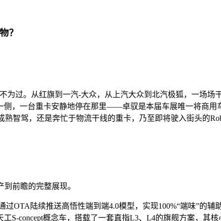
万物？
形容毫不为过。从红旗到一汽-大众，从上汽大众到北汽极狐，一场
一侧，一台重卡安静地停在那里——卓驭是本届车展唯一将商用
熟智驾，还是奔忙于物流干线的重卡，乃至即将驶入街头的Robot
产到前瞻的完整展现。
月起通过OTA陆续推送高悟性端到端4.0模型，实现100%“端味
S-concept概念车，搭载了一套直指L3、L4的旗舰方案，