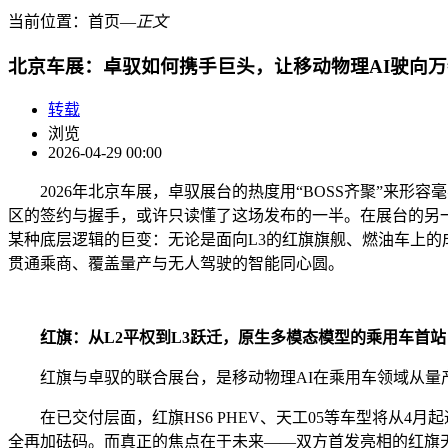
当前位置：
首页
―
正文
北京车展：卓驭如何携手巨头，让移动物理AI驶向
转载
浏览
2026-04-29 00:00
2026年北京车展，卓驭展台的热度用“BOSS齐聚”来
区的签约与握手，或许只读懂了这场发布的一半。在展台的另
某种底层逻辑的巨变：无论是面向L3的红旗旗舰、燃油车上的成
贯通乘商、覆盖量产与无人驾驶的智能同心圆。
红旗：从L2平权到L3跃迁，原生多模态模型的乘用车首站
红旗与卓驭的联合展台，是移动物理AI在乘用车领域从量
在已交付层面，红旗HS6 PHEV、天工05等车型将从4
全再加砝码。而真正的焦点在于未来——双方首发亮相的红旗天工