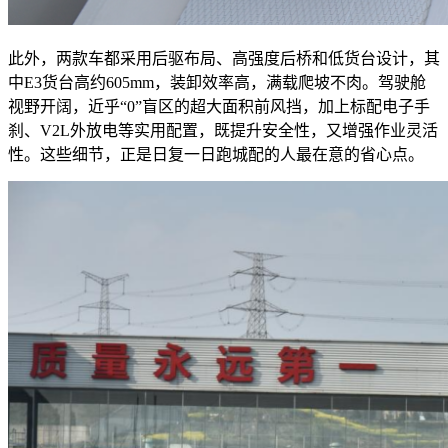
此外，两款车都采用后驱布局、高强度后桥和低货台设计，其
中E3货台高约605mm，装卸效率高，满载爬坡不肉。驾驶舱
视野开阔，近乎“0”盲区的超大面积前风挡，加上标配电子手
刹、V2L外放电等实用配置，既提升安全性，又增强作业灵活
性。这些细节，正是日复一日跑城配的人最在意的省心点。