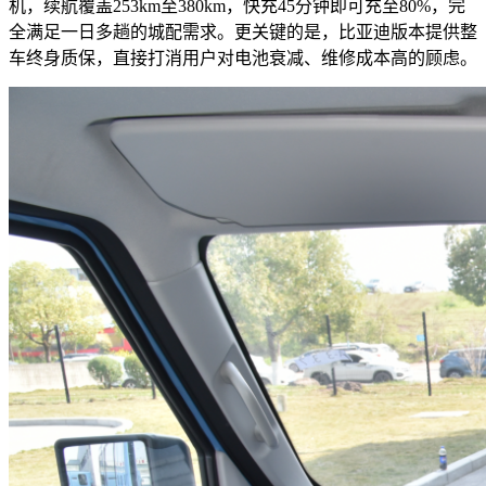
机，续航覆盖253km至380km，快充45分钟即可充至80%，完
全满足一日多趟的城配需求。更关键的是，比亚迪版本提供整
车终身质保，直接打消用户对电池衰减、维修成本高的顾虑。