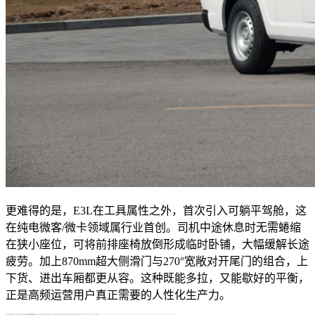
更难得的是，E3L在工具属性之外，首次引入可躺平驾舱，这
在纯电微客/微卡领域属行业首创。司机中途休息时无需蜷缩
在狭小座位，可将前排座椅放倒形成临时卧铺，大幅缓解长途
疲劳。加上870mm超大侧滑门与270°宽敞对开尾门的组合，上
下货、进出车厢都更从容。这种既能多拉，又能歇好的平衡，
正是高频运营用户真正需要的人性化生产力。