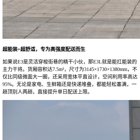
超能装+超舒适，专为高强度配送而生
如果说E3是灵活穿梭街巷的精干小伙，那E3L就是能扛能装的
主力干将。货厢容积达7.5m³，尺寸为3145×1730×1380mm，不
仅比同级微面大一圈，还采用宽体平直设计，空间利用率高达
95%。无论是家电、生鲜箱还是快递堆叠，都能轻松塞满，一
趟顶别人两趟，直接提升单日配送上限。