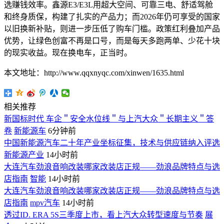
选赚钱效率。鑫源E3/E3L用超大空间、可靠三电、舒适驾舱
和终身质保，构建了扎实的产品力；而2026年仍可享受的国家
以旧换新补贴，则进一步压低了购车门槛。政策红利叠加产品
优势，让绿色创富不再是口号，而是每天多跑两单、少花十块
的现实收益。现在换电车，正当时。
本文地址：http://www.qqxnyqc.com/xinwen/1635.html
相关推荐
新国标时代 车企＂安全水位线＂与上汽大众＂长期主义＂答
卷
新能源车
6分钟前
中国新能源汽车二十年产业坐标征集，技术与供应链纳入评选
新能源产业
14小时前
大连汽车劲浪音响改装哪家改装店正规——劲浪品牌特点与选
店指南
智能
14小时前
大连汽车劲浪音响改装哪家改装店正规——劲浪品牌特点与选
店指南
mpv汽车
14小时前
透过ID. ERA 5S三季度上市，看上汽大众转型速度与节奏
展