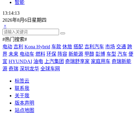
智能
13:14:15
2026年8月6日星期四
×
#热门搜索#
电动
吉利
Kona Hybrid
车款
休旅
搭配
吉利汽车
市场
交通
跨
界
未来
电动车
燃料
环保
阵容
新能源
甲醇
彭博
车型
汽车
便
宜
HYUNDAI
油电
上汽集团
奇瑞舒享家
家庭用车
奇瑞新能
源
奇瑞
深圳龙华
全球车网
标签云
联系我
关于我
版本声明
站点地图