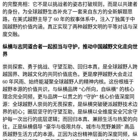
的完整亮相：它不是以挑战者的姿态打破规则，而是以共建者
的身份，为全球越野生态补充了一套来自东方的全新解题思
路，在美式越野主导了 60 年的叙事体系中，注入了独属于中
国越野的价值内涵，真正实现了两种越野文明的平等对话与深
度交融。
纵横与志同道合者一起担当与守护，推动中国越野文化走向世
界
崇尚探索、勇于挑战、守望互助、回归本真，是全球越野人跨
越国界、跨越文化的共同价值底色，更是摩押越野大会走过
60 年风雨、始终能凝聚全球越野人的精神内核。这份根植于
越野本源的价值共识，与纵横品牌 “心所向，自纵横” 的核心
理念完全同频，更与品牌一以贯之的 “守护” 核心价值深度同
源：全球越野人崇尚的无畏探索，是纵横突破硬派越野技术边
界的初心；圈层坚守的守望互助，是纵横以全维度安全冗余守
护每一次出行的底层逻辑；而回归本真、兼顾生活与热爱的向
往，正是纵横倡导 “豪华与极限共存、城市与荒野兼顾” 高品
质越野生活方式的本源。正因为这份精神层面的深度同频，纵