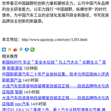
世界看见中国越野的创新力量和硬核实力，认可中国汽车品牌
的自主研发能力，以实力践行 “中国越野，纵横世界” 的时代
使命，为中国汽车工业的全球化发展开辟全新路径，书写民族
品牌自主创新的新篇章。
本文地址：http://www.qqxnyqc.com/xnyc/1293.html
相关推荐
新国标时代 车企＂安全水位线＂与上汽大众＂长期主义＂答
卷
新能源车
5分钟前
中国新能源汽车二十年产业坐标征集，技术与供应链纳入评选
新能源产业
14小时前
大连汽车劲浪音响改装哪家改装店正规——劲浪品牌特点与选
店指南
智能
14小时前
大连汽车劲浪音响改装哪家改装店正规——劲浪品牌特点与选
店指南
mpv汽车
14小时前
透过ID. ERA 5S三季度上市，看上汽大众转型速度与节奏
展