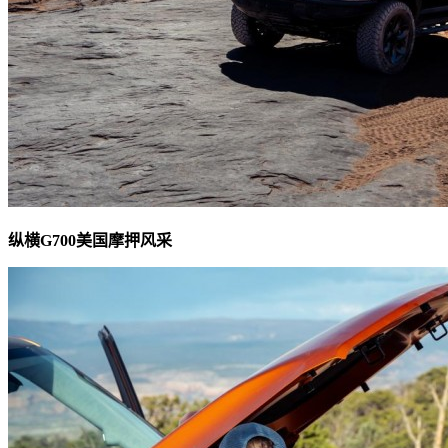
纵横G700
美国摩押风采