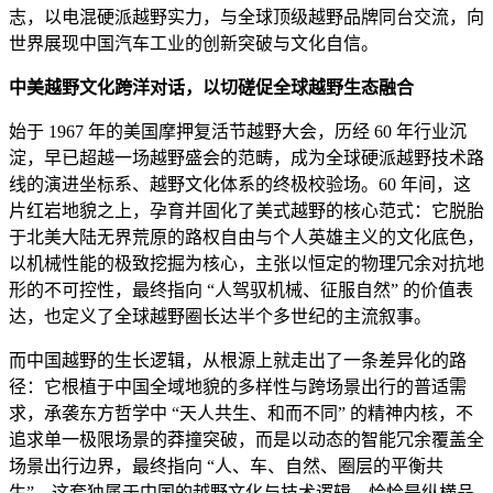
志，以电混硬派越野实力，与全球顶级越野品牌同台交流，向
世界展现中国汽车工业的创新突破与文化自信。
中美越野文化跨洋对话，以切磋促全球越野生态融合
始于 1967 年的美国摩押复活节越野大会，历经 60 年行业沉
淀，早已超越一场越野盛会的范畴，成为全球硬派越野技术路
线的演进坐标系、越野文化体系的终极校验场。60 年间，这
片红岩地貌之上，孕育并固化了美式越野的核心范式：它脱胎
于北美大陆无界荒原的路权自由与个人英雄主义的文化底色，
以机械性能的极致挖掘为核心，主张以恒定的物理冗余对抗地
形的不可控性，最终指向 “人驾驭机械、征服自然” 的价值表
达，也定义了全球越野圈长达半个多世纪的主流叙事。
而中国越野的生长逻辑，从根源上就走出了一条差异化的路
径：它根植于中国全域地貌的多样性与跨场景出行的普适需
求，承袭东方哲学中 “天人共生、和而不同” 的精神内核，不
追求单一极限场景的莽撞突破，而是以动态的智能冗余覆盖全
场景出行边界，最终指向 “人、车、自然、圈层的平衡共
生”。这套独属于中国的越野文化与技术逻辑，恰恰是纵横品