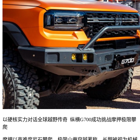
以硬核实力对话全球越野传奇 纵横G700成功挑战摩押极限攀
爬
摩押以高难度岩石攀爬、极限山脊穿越著称，长期被视为机械