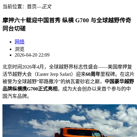
当前位置：
首页
―
正文
摩押六十载迎中国首秀 纵横 G700 与全球越野传奇
同台切磋
网络
浏览
2026-04-20 22:09
北京时间2026年4月，全球越野界标志性盛会——美国摩押复
活节越野大会（Easter Jeep Safari）迎来
60周年
里程碑。在这片
被誉为全球越野“耶路撒冷”的纳瓦霍砂岩之巅，
中国豪华越野
品牌纵横携G700正式亮相
，成为大会创办以来首个参与的中
国汽车品牌。