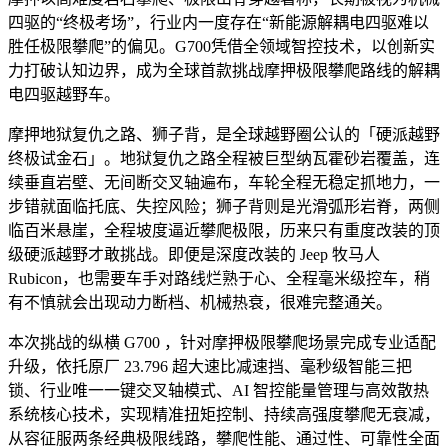
四驱的“终极考场”，行业内一度存在“新能源解耦电四驱难以
胜任极限攀爬”的偏见。G700凭借全领域智控技术，以创新实
力打破认知边界，成为全球首款挑战摩押极限攀爬路线的解耦
电四驱越野车。
摩押地狱复仇之路、狮子背，是全球越野圈公认的「硬派越野
终极试金石」。地狱复仇之路全程被巨型纳瓦霍砂岩覆盖，连
续垂直岩壁、无间断交叉轴遍布，车轮全程无稳定抓地力，一
步错就面临托底、失控风险；狮子背则是光滑弧形岩脊，两侧
临百米悬崖，全程坡度逼近攀爬极限，历来只有重度改装的顶
级硬派越野才敢挑战。即便是深度改装的 Jeep 牧马人
Rubicon，也需要车手对路线烂熟于心、全程毫米级控车，稍
有不慎就会出现动力断档、机械热衰，很难完整通关。
本次挑战的纵横 G700 ，针对摩押极限攀爬场景完成专业适配
升级，依托原厂 23.796 超大速比减速挡、毫秒级智能三把
锁、行业唯一一键交叉轴模式、AI 智控能量管理与高效散热
系统核心技术，实现精准扭矩控制、持续高强度攀爬无衰减，
从容征服两条经典极限线路，攀爬性能、通过性、可靠性全面