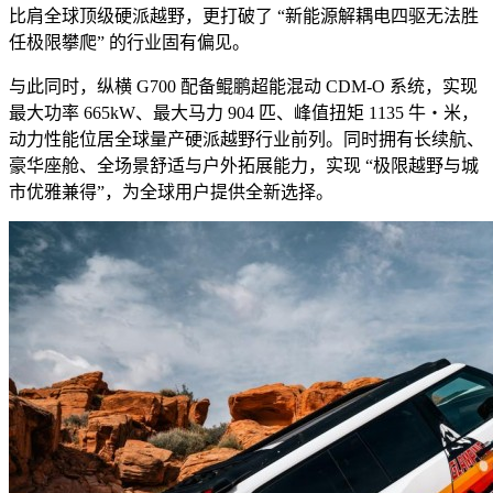
比肩全球顶级硬派越野，更打破了 “新能源解耦电四驱无法胜
任极限攀爬” 的行业固有偏见。
与此同时，纵横 G700 配备鲲鹏超能混动 CDM-O 系统，实现
最大功率 665kW、最大马力 904 匹、峰值扭矩 1135 牛・米，
动力性能位居全球量产硬派越野行业前列。同时拥有长续航、
豪华座舱、全场景舒适与户外拓展能力，实现 “极限越野与城
市优雅兼得”，为全球用户提供全新选择。