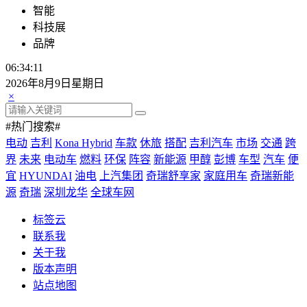
智能
科技展
品牌
06:34:13
2026年8月9日星期日
×
#热门搜索#
电动
吉利
Kona Hybrid
车款
休旅
搭配
吉利汽车
市场
交通
跨
界
未来
电动车
燃料
环保
阵容
新能源
甲醇
彭博
车型
汽车
便
宜
HYUNDAI
油电
上汽集团
奇瑞舒享家
家庭用车
奇瑞新能
源
奇瑞
深圳龙华
全球车网
标签云
联系我
关于我
版本声明
站点地图