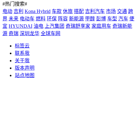
#热门搜索#
电动
吉利
Kona Hybrid
车款
休旅
搭配
吉利汽车
市场
交通
跨
界
未来
电动车
燃料
环保
阵容
新能源
甲醇
彭博
车型
汽车
便
宜
HYUNDAI
油电
上汽集团
奇瑞舒享家
家庭用车
奇瑞新能
源
奇瑞
深圳龙华
全球车网
标签云
联系我
关于我
版本声明
站点地图