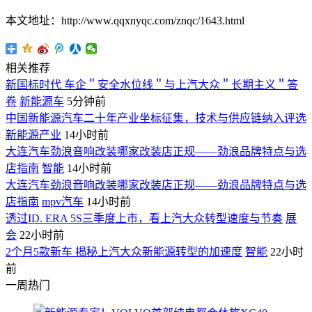
本文地址：http://www.qqxnyqc.com/znqc/1643.html
相关推荐
新国标时代 车企＂安全水位线＂与上汽大众＂长期主义＂答
卷
新能源车
5分钟前
中国新能源汽车二十年产业坐标征集，技术与供应链纳入评选
新能源产业
14小时前
大连汽车劲浪音响改装哪家改装店正规——劲浪品牌特点与选
店指南
智能
14小时前
大连汽车劲浪音响改装哪家改装店正规——劲浪品牌特点与选
店指南
mpv汽车
14小时前
透过ID. ERA 5S三季度上市，看上汽大众转型速度与节奏
展
会
22小时前
2个月5款新车 揭秘上汽大众新能源转型的加速度
智能
22小时
前
一周热门