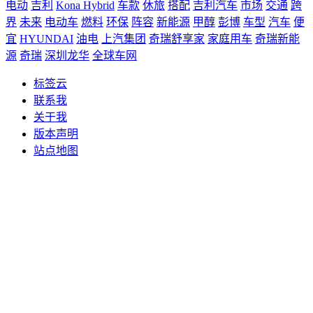
电动
吉利
Kona Hybrid
车款
休旅
搭配
吉利汽车
市场
交通
跨
界
未来
电动车
燃料
环保
阵容
新能源
甲醇
彭博
车型
汽车
便
宜
HYUNDAI
油电
上汽集团
奇瑞舒享家
家庭用车
奇瑞新能
源
奇瑞
深圳龙华
全球车网
标签云
联系我
关于我
版本声明
站点地图