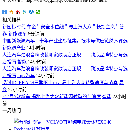
本文地址：http://www.qqxnyqc.com/xinwen/1654.html
相关推荐
新国标时代 车企＂安全水位线＂与上汽大众＂长期主义＂答
卷
新能源车
6分钟前
中国新能源汽车二十年产业坐标征集，技术与供应链纳入评选
新能源产业
14小时前
大连汽车劲浪音响改装哪家改装店正规——劲浪品牌特点与选
店指南
智能
14小时前
大连汽车劲浪音响改装哪家改装店正规——劲浪品牌特点与选
店指南
mpv汽车
14小时前
透过ID. ERA 5S三季度上市，看上汽大众转型速度与节奏
展
会
22小时前
2个月5款新车 揭秘上汽大众新能源转型的加速度
智能
22小时
前
一周热门